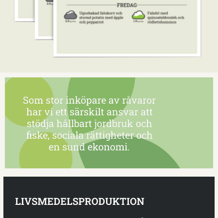
Som stor inköpare av råvaror
har vi ett särskilt ansvar att
stödja hållbart jordbruk och
fiske, sociala rättigheter och
en sund ekonomi.
LIVSMEDELSPRODUKTION