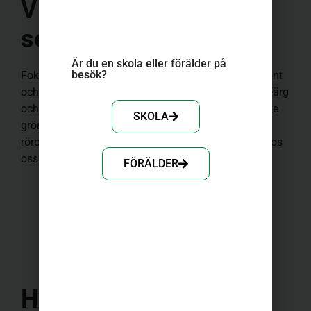
Vi älskar att laga och
servera god mat
Är du en skola eller förälder på
besök?​
Fokus
inom Köket by Sodexo
är att öka andelen grönt
och att skapa häl
s
osam, modern mat med mycket färg
och tydliga smaker. Vi har också lagt till fler tillagade
SKOLA
grönsaker och härliga smaksättare i form av olika
röror. Det ska vara kreativt och spännande att äta hos
oss.
FÖRÄLDER
Be om offert
Hitta den bästa