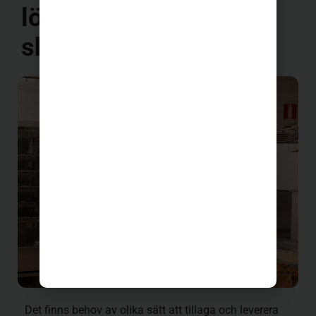
lösningen för just din
skola​
Det finns behov av olika sätt att tillaga och leverera