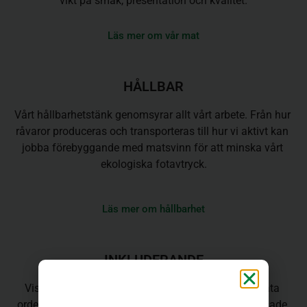
vikt på smak, presentation och kvalitet.
Läs mer om vår mat
HÅLLBAR
Vårt hållbarhetstänk genomsyrar allt vårt arbete. Från hur 
råvaror produceras och transporteras till hur vi aktivt kan 
jobba förebyggande med matsvinn för att minska vårt 
ekologiska fotavtryck.
Läs mer om hållbarhet
INKLUDERANDE
Vissa av oss behöver specialkost. Alla ska kunna äta 
ordentligt och det ska alltid finnas säkra och anpassade 